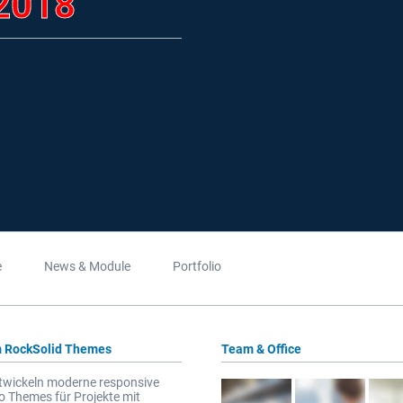
 2018
e
News & Module
Portfolio
 RockSolid Themes
Team & Office
twickeln moderne responsive
 Themes für Projekte mit